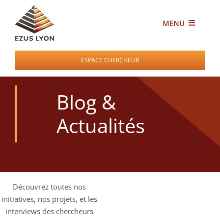
Passer
au
MENU
contenu
ESPACE CHERCHEUR
Qui sommes-nous ?
Blog &
Chercheur
Actualités
Industriel
Blog
Découvrez toutes nos
Contact
initiatives, nos projets, et les
interviews des chercheurs